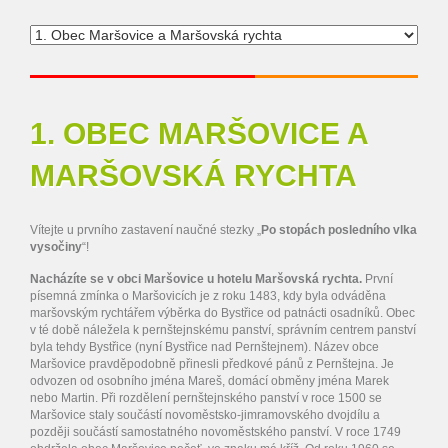
1. OBEC MARŠOVICE A
MARŠOVSKÁ RYCHTA
Vítejte u prvního zastavení naučné stezky „
Po stopách posledního vlka
vysočiny
“!
Nacházíte se v obci Maršovice u hotelu Maršovská rychta.
První
písemná zmínka o Maršovicích je z roku 1483, kdy byla odváděna
maršovským rychtářem výběrka do Bystřice od patnácti osadníků. Obec
v té době náležela k pernštejnskému panství, správním centrem panství
byla tehdy Bystřice (nyní Bystřice nad Pernštejnem). Název obce
Maršovice pravděpodobně přinesli předkové pánů z Pernštejna. Je
odvozen od osobního jména Mareš, domácí obměny jména Marek
nebo Martin. Při rozdělení pernštejnského panství v roce 1500 se
Maršovice staly součástí novoměstsko-jimramovského dvojdílu a
později součástí samostatného novoměstského panství. V roce 1749