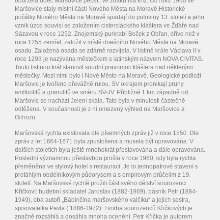
obdržela obec Maršovice pečeť, ve znaku má kříž. Od roku 1960 se
Maršovice staly místní částí Nového Města na Moravě.Historické
počátky Nového Města na Moravě spadají do poloviny 13. století a jeho
vznik úzce souvisí se založením cisterciáckého kláštera ve Žďáře nad
Sázavou v roce 1252. Znojemský purkrabí Boček z Obřan, dříve než v
roce 1255 zemřel, založil v místě dnešního Nového Města na Moravě
osadu. Založená osada se zdárně rozvíjela. V listině krále Václava II v
roce 1293 je nazývána městečkem s latinským názvem NOVA CIVITAS.
Touto listinou král stanovil soudní pravomoc kláštera nad některými
městečky. Mezi nimi bylo i Nové Město na Moravě. Geologické podloží
Maršovic je tvořeno převážně rulou. SV okrajem pronikají pruhy
amfibolitů a granulitů ve směru SV-JV. Přibližně 1 km západně od
Maršovic se nachází Jelení skála. Tato byla v minulosti částečně
odtěžena. V současnosti je z ní omezený výhled na Maršovice a
Ochozu.
Maršovská rychta existovala dle písemných zpráv již v roce 1550. Dle
zpráv z let 1664-1671 byla zpustošena a musela být opravována. V
dalších stoletích byla ještě mnohokrát přestavována a dále opravována.
Poslední významnou přestavbou prošla v roce 1960, kdy byla rychta
přeměněna ve stylový hotel s restaurací. Je to jednopatrové stavení s
protáhlým obdélníkovým půdorysem a s empírovým průčelím z 19.
století. Na Maršovské rychtě prožili část svého dětství sourozenci
Křičkovi: hudební skladatel Jaroslav (1882-1969), básník Petr (1884-
1949), oba autoři „Bábinčina maršovského valčíku“ a jejich sestra,
spisovatelka Pavla ( 1886-1972). Tvorba sourozenců Křičkových je
značně rozsáhlá a dosáhla mnoha ocenění. Petr Křička je autorem