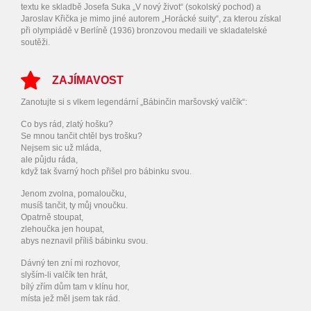
textu ke skladbě Josefa Suka „V nový život“ (sokolský pochod) a
Jaroslav Křička je mimo jiné autorem „Horácké suity“, za kterou získal
při olympiádě v Berlíně (1936) bronzovou medaili ve skladatelské
soutěži.
ZAJÍMAVOST
Zanotujte si s vlkem legendární „Bábinčin maršovský valčík“:
Co bys rád, zlatý hošku?
Se mnou tančit chtěl bys trošku?
Nejsem sic už mláda,
ale půjdu ráda,
když tak švarný hoch přišel pro bábinku svou.
Jenom zvolna, pomaloučku,
musíš tančit, ty můj vnoučku.
Opatrně stoupat,
zlehoučka jen houpat,
abys neznavil příliš bábinku svou.
Dávný ten zní mi rozhovor,
slyším-li valčík ten hrát,
bílý zřím dům tam v klínu hor,
místa jež měl jsem tak rád.