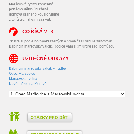
Maršovské rychty kamenné,
pohádky dětství blažené,
domova drahého kouzlo vlídné
z tónů těch slyším zas vát.
CO ŘÍKÁ VLK
Zkuste si podle not vyobrazených v pravé části tabule zanotovat
Bábinčin maršovský valčík. Rodiče vám s tím určitě rádi pomůžou.
UŽITEČNÉ ODKAZY
Bábinčin maršovský valčík – hudba
Obec Maršovice
Maršovská rychta
Nové město na Moravě
OTÁZKY PRO DĚTI